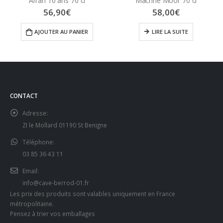
Arran 10 ans 70 cl
Machrie Moor 70 cl
56,90
€
58,00
€
AJOUTER AU PANIER
LIRE LA SUITE
CONTACT
Adresse:
ZI le Mollard 01190 St Benigne
Téléphone:
03 85 36 43 11
Email:
info@cave-berrod-01.fr
Les prix des produits sont valables uniquement en France
métropolitaine.
Pensez à trier vos emballages