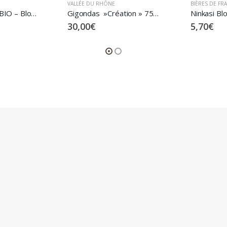
BIÈRES DE FRANCE
BIÈRES DE FR
Gigondas »Création » 75 cl – 2020 – Rhonea
Ninkasi Blonde 4° – 75 cl
Ninkasi Bla
5,70
€
2,85
€