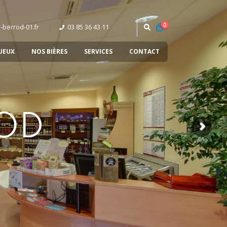
0
-berrod-01.fr
03 85 36 43 11‬
UEUX
NOS BIÈRES
SERVICES
CONTACT
ROD