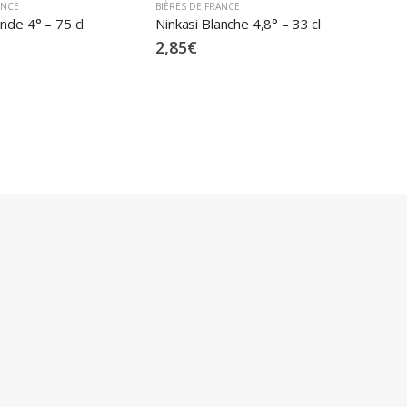
ANCE
BIÈRES DE FRANCE
MAISO
nche 4,8° – 33 cl
Ninkasi Blonde 4° – 33 cl
2,60
€
29,