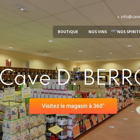
info@cave
BOUTIQUE
NOS VINS
NOS SPIRIT
Cave D. BER
Visitez le magasin à 360°