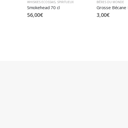
BIÈRES DU MONDE
EUX
VALLÉE DU RHÔNE
Grosse Bécane BIO – Blonde Triple 8% – 33 cl
3,00
€
30,00
€