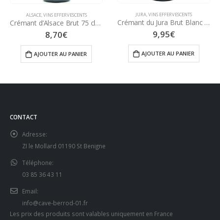
JURA
,
VINS EFFERVESCENTS
ALSACE
,
VINS EFFERVESCENTS
Crémant du Jura Brut Blanc de Blancs 75 cl – Tissot Maire
Crémant d’Alsace Brut 75 cl – Domaine Christophe RIEFLÉ
9,95
€
8,70
€
AJOUTER AU PANIER
AJOUTER AU PANIER
CONTACT
Adresse:
ZI le Mollard 01190 St Benigne
Téléphone:
03 85 36 43 11
Email:
info@cave-berrod-01.fr
Les prix des produits sont valables uniquement en France