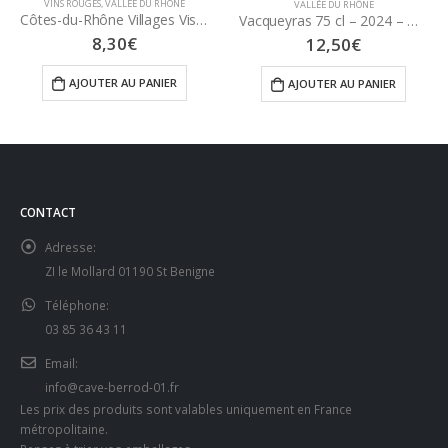
VINS ROUGES
,
VALLÉE DU RHÔNE
VALLÉE DU RHÔNE
Côtes-du-Rhône Villages Visan « La Dame des Roses » 75 cl – 2023 – Rhonéa Artisans Vignerons
Vacqueyras 75 cl – 2024 – Domaine Grandy
8,30
€
12,50
€
AJOUTER AU PANIER
AJOUTER AU PANIER
CONTACT
Adresse:
ZI le Mollard 01190 St Benigne
Téléphone:
03 85 36 43 11
Email:
info@cave-berrod-01.fr
Les prix des produits sont valables uniquement en France
métropolitaine.