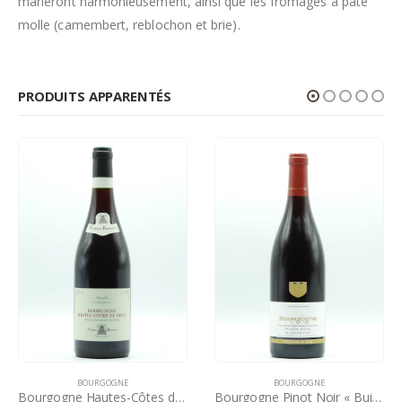
marieront harmonieusement, ainsi que les fromages à pâte
molle (camembert, reblochon et brie).
PRODUITS APPARENTÉS
BOURGOGNE
BOURGOGNE
Bourgogne Hautes-Côtes de Nuits 75 cl – 2023 – Nuiton Beaunoy
Bourgogne Pinot Noir « Buissonnier » 75 cl – 2023 – Vignerons de Buxy