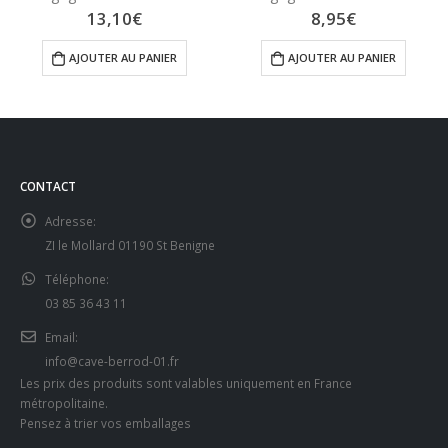
13,10
€
8,95
€
AJOUTER AU PANIER
AJOUTER AU PANIER
CONTACT
Adresse:
ZI le Mollard 01190 St Benigne
Téléphone:
03 85 36 43 11
Email:
info@cave-berrod-01.fr
Les prix des produits sont valables uniquement en France
métropolitaine.
Pensez à trier vos emballages