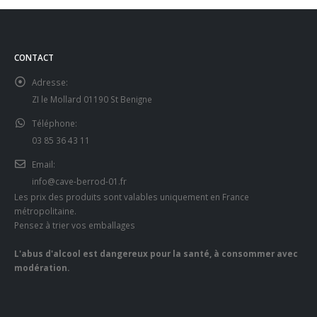
CONTACT
Adresse:
ZI le Mollard 01190 St Benigne
Téléphone:
03 85 36 43 11
Email:
info@cave-berrod-01.fr
Les prix des produits sont valables uniquement en France
métropolitaine.
Pensez à trier vos emballages
L'abus d'alcool est dangereux pour la santé, à consommer avec
modération.