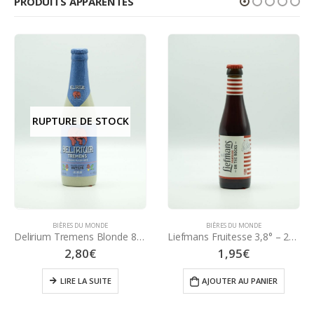
PRODUITS APPARENTÉS
RUPTURE DE STOCK
BIÈRES DU MONDE
BIÈRES DU MONDE
Delirium Tremens Blonde 8,5° – 33 cl
Liefmans Fruitesse 3,8° – 25 cl
2,80
€
1,95
€
LIRE LA SUITE
AJOUTER AU PANIER