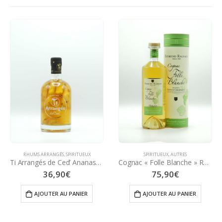
RHUMS ARRANGÉS
,
SPIRITUEUX
SPIRITUEUX
,
AUTRES
Ti Arrangés de Ced’ Ananas-Caramel au Beurre Salé 70 cl
Cognac « Folle Blanche » Récolte 2005 70 cl – Raymond RAGNAUD
36,90
€
75,90
€
AJOUTER AU PANIER
AJOUTER AU PANIER