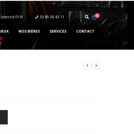
0
-berrod-01.fr
03 85 36 43 11‬
UEUX
NOS BIÈRES
SERVICES
CONTACT