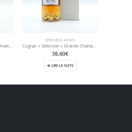
AUTRES
Cognac « Sélection » Grande Champagne 70 cl – Raymond RAGNAUD
Pineau des Charentes Blanc 75 cl – Raymond RAGNAUD
17,90
€
AJOUTER AU PANIER