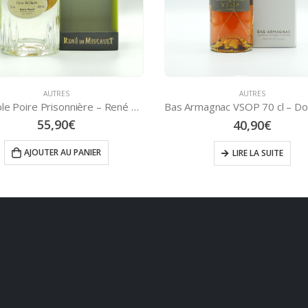
AUTRES
SPIRITUEUX
,
AUTRES
Bas Armagnac VSOP 70 cl – Domaine de Joÿ
40,90
€
38,60
€
LIRE LA SUITE
LIRE LA SUITE