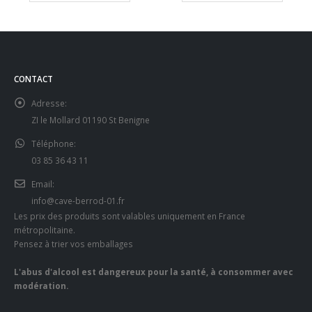
CONTACT
Adresse:
ZI le Mollard 01190 St Benigne
Téléphone:
03 85 36 43 11
Email:
info@cave-berrod-01.fr
Les prix des produits sont valables uniquement en France
métropolitaine.
Pensez à trier vos emballages
L'abus d'alcool est dangereux pour la santé, à consommer avec
modération.