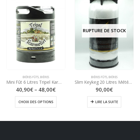
RUPTURE DE STOCK
BIÈRES FÛTS
,
BIÈRES
BIÈRES FÛTS
,
BIÈRES
Mini Fût 6 Litres Tripel Karmeliet – Blonde 8°
Slim Keykeg 20 Litres Météor – Wendelinus Blonde 6,8°
40,90
€
–
48,00
€
90,00
€
CHOIX DES OPTIONS
LIRE LA SUITE