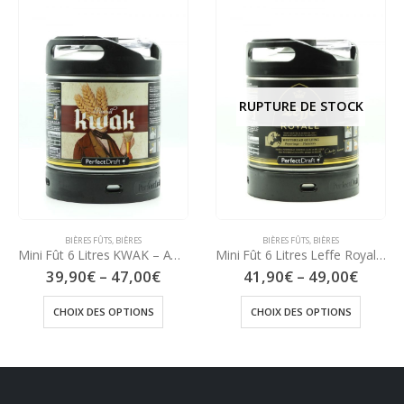
RUPTURE DE STOCK
BIÈRES FÛTS
,
BIÈRES
BIÈRES FÛTS
,
BIÈRES
Mini Fût 6 Litres KWAK – Ambrée 8,4°
Mini Fût 6 Litres Leffe Royale – Ambrée 7,5°
39,90
€
–
47,00
€
41,90
€
–
49,00
€
CHOIX DES OPTIONS
CHOIX DES OPTIONS