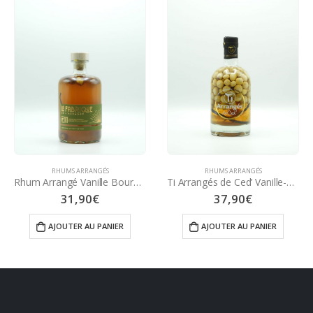
RHUMS ARRANGÉS
RHUMS ARRANGÉS
Rhum Arrangé Vanille Bourbon & Noisette du Piémont 70 cl – La Fabrique de l’Arrangé
Ti Arrangés de Ced’ Vanille-Noix de Macadamia 70 cl
31,90
€
37,90
€
AJOUTER AU PANIER
AJOUTER AU PANIER