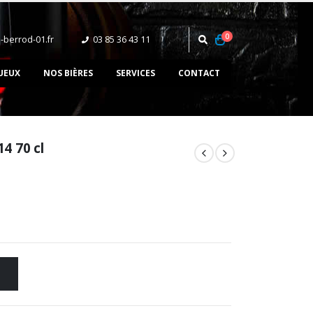
0
-berrod-01.fr
03 85 36 43 11‬
UEUX
NOS BIÈRES
SERVICES
CONTACT
4 70 cl