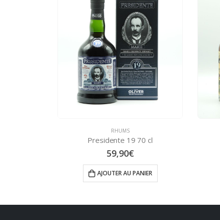
MS
RHUMS
 19 70 cl
Don Papa Baroko 70 cl
90
€
41,50
€
AU PANIER
AJOUTER AU PANIER