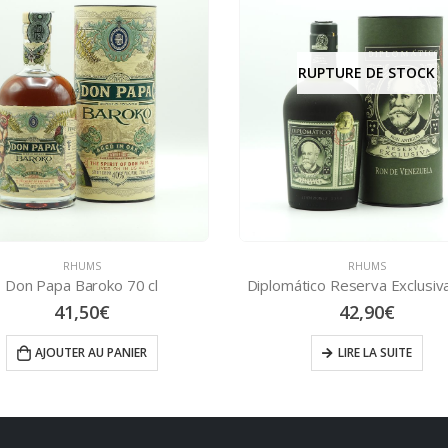
RUPTURE DE STOCK
RHUMS
RHUMS
Diplomático Reserva Exclusiva 70 cl
Centenario 20 ans 
42,90
€
59,00
€
LIRE LA SUITE
AJOUTER AU PAN