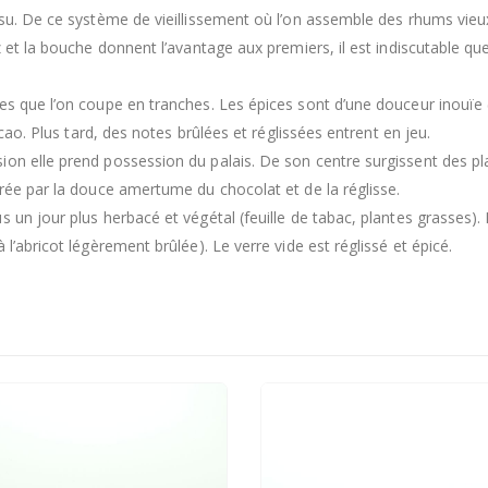
ssu. De ce système de vieillissement où l’on assemble des rhums vieu
z et la bouche donnent l’avantage aux premiers, il est indiscutable que
es que l’on coupe en tranches. Les épices sont d’une douceur inouïe
acao. Plus tard, des notes brûlées et réglissées entrent en jeu.
on elle prend possession du palais. De son centre surgissent des pla
érée par la douce amertume du chocolat et de la réglisse.
 un jour plus herbacé et végétal (feuille de tabac, plantes grasses).
l’abricot légèrement brûlée). Le verre vide est réglissé et épicé.