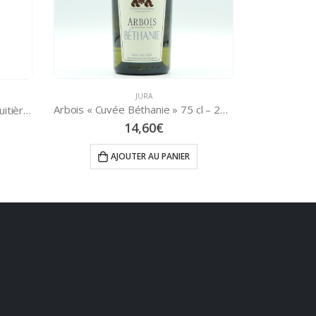
JURA
Arbois « Cuvée Béthanie » 75 cl – 2020 – Fruitière Vinicole d’Arbois
Macvin du Jura « Caveau des Jacobins » 75 cl – Fruitière Vinicole d’Arbois
18,90
€
LIRE LA SUITE