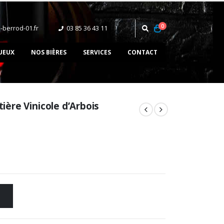
0
-berrod-01.fr
03 85 36 43 11‬
UEUX
NOS BIÈRES
SERVICES
CONTACT
tière Vinicole d’Arbois