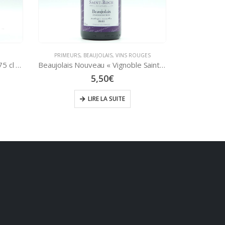
GES
PRIMEURS
,
BEAUJOLAIS
,
VINS ROUGES
Beaujolais Nouveau « Vignoble Saint-Roch » 75 cl – 2024 – Bertrand DURDILLY
Beaujolais-Villages « Vignoble Saint-Roch » 75 cl – 2024 – Bertrand DURDILLY
5,95
€
AJOUTER AU PANIER