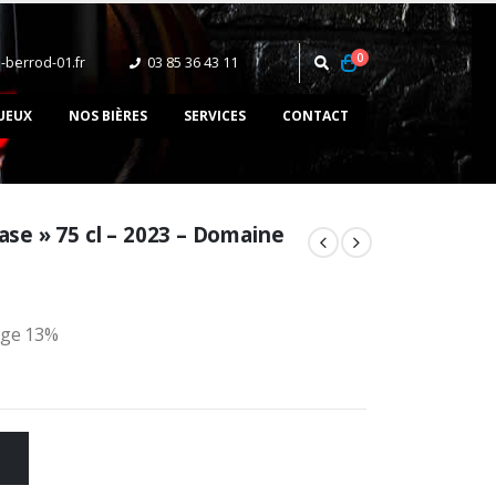
0
-berrod-01.fr
03 85 36 43 11‬
UEUX
NOS BIÈRES
SERVICES
CONTACT
gase » 75 cl – 2023 – Domaine
uge 13%