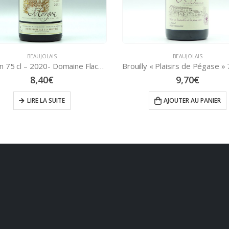
BEAUJOLAIS
PRIMEURS
,
BEAUJOLAIS
,
VINS ROU
Brouilly « Plaisirs de Pégase » 75 cl – 2023 – Domaine Baron de L’Écluse
9,70
€
5,50
€
AJOUTER AU PANIER
LIRE LA SUITE