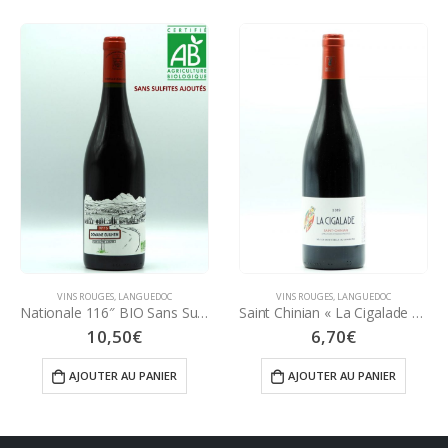
VINS ROUGES
,
LANGUEDOC
VINS ROUGES
,
LANGUEDOC
Nationale 116″ BIO Sans Sulfites Ajoutés 75 cl – Domaine Guilhem
Saint Chinian « La Cigalade » 75 cl – 2024 – Vignoble BELOT Domaine du Tendon
10,50
€
6,70
€
AJOUTER AU PANIER
AJOUTER AU PANIER