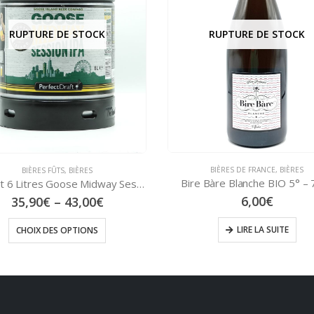
RUPTURE DE STOCK
BIÈRES DE FRANCE
,
BIÈRES
BIÈRES FÛTS
,
BIÈRES
e Bàre Blanche BIO 5° – 75 cl
Mini Fût 6 Litres Leffe – Ru
6,00
€
39,90
€
–
47,00
€
LIRE LA SUITE
CHOIX DES OPTIONS