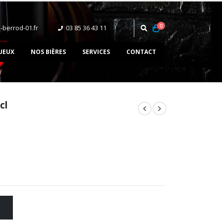
0
-berrod-01.fr
03 85 36 43 11‬
UEUX
NOS BIÈRES
SERVICES
CONTACT
cl