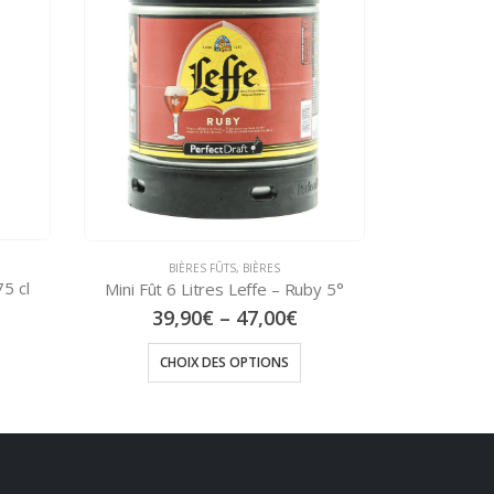
BIÈR
BIÈRES FÛTS
,
BIÈRES
La Rousse du
by 5°
Mini Fût 6 Litres Stella Artois – Blonde 5°
32,90
€
–
40,00
€
CHOIX DES OPTIONS