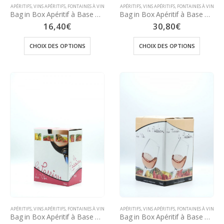
APÉRITIFS
,
VINS APÉRITIFS
,
FONTAINES À VIN
APÉRITIFS
,
VINS APÉRITIFS
,
FONTAINES À VIN
Bag in Box Apéritif à Base de Vin Blanc 12° – 5 Litres (Parfums à choisir dans les options)
Bag in Box Apéritif à Base de Vin Rosé 12° – 10 litres (Parfums à choisir dans les options)
16,40
€
30,80
€
CHOIX DES OPTIONS
CHOIX DES OPTIONS
APÉRITIFS
,
VINS APÉRITIFS
,
FONTAINES À VIN
APÉRITIFS
,
VINS APÉRITIFS
,
FONTAINES À VIN
Bag in Box Apéritif à Base de Vin Rosé 12° – 3 Litres (Parfums à choisir dans les options)
Bag in Box Apéritif à Base de Vin Rosé 12° – 5 Litres (Parfums à choisir dans les options)