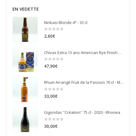
EN VEDETTE
Ninkasi Blonde 4° - 33 cl
0
sur 5
2,60
€
Chivas Extra 13 ans American Rye Finish 70 cl
0
sur 5
47,90
€
Rhum Arrangé Fruit de la Passion 70 cl - Ma Doudou
0
sur 5
33,00
€
Gigondas ''Création'' 75 cl - 2020 - Rhonea
0
sur 5
30,00
€