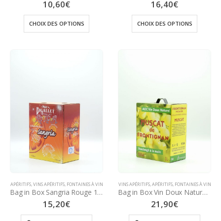
10,60
€
16,40
€
CHOIX DES OPTIONS
CHOIX DES OPTIONS
APÉRITIFS
,
VINS APÉRITIFS
,
FONTAINES À VIN
VINS APÉRITIFS
,
APÉRITIFS
,
FONTAINES À VIN
Bag in Box Sangria Rouge 11° – 3 Litres
Bag in Box Vin Doux Naturel AOP Muscat Frontignan 15,5° – 3 Litres
15,20
€
21,90
€