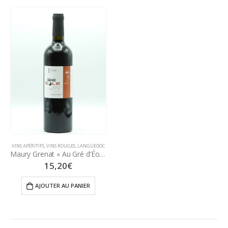
VINS APÉRITIFS
,
VINS ROUGES
,
LANGUEDOC
Maury Grenat « Au Gré d’Éole » 75 cl – 2022 – Earl Domaine la Toupie
15,20
€
AJOUTER AU PANIER