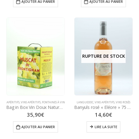
AJOUTER AU PANIER
AJOUTER AU PANIER
RUPTURE DE STOCK
APÉRITIFS
,
VINS APÉRITIFS
,
FONTAINES À VIN
LANGUEDOC
,
VINS APÉRITIFS
,
VINS ROSÉS
Bag in Box Vin Doux Naturel AOP Muscat Frontignan 15,5° – 5 Litres
Banyuls rosé « Eléore » 75 – 2017 – Domaine Piétri-Géraud
35,90
€
14,60
€
AJOUTER AU PANIER
LIRE LA SUITE