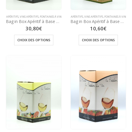
APÉRITIFS
,
VINS APÉRITIFS
,
FONTAINES À VIN
APÉRITIFS
,
VINS APÉRITIFS
,
FONTAINES À VIN
Bag in Box Apéritif à Base de Vin Blanc 12° – 10 Litres (Parfums à choisir dans les options)
Bag in Box Apéritif à Base de Vin Blanc 12° – 3 Litres (Parfums à choisir dans les options)
30,80
€
10,60
€
CHOIX DES OPTIONS
CHOIX DES OPTIONS