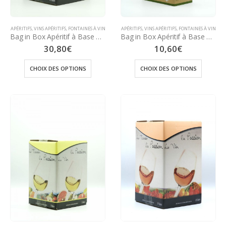
APÉRITIFS
,
VINS APÉRITIFS
,
FONTAINES À VIN
APÉRITIFS
,
VINS APÉRITIFS
,
FONTAINES À VIN
Bag in Box Apéritif à Base de Vin Blanc 12° – 10 Litres (Parfums à choisir dans les options)
Bag in Box Apéritif à Base de Vin Blanc 12° – 3 Litres (Parfums à choisir dans les options)
30,80
€
10,60
€
CHOIX DES OPTIONS
CHOIX DES OPTIONS