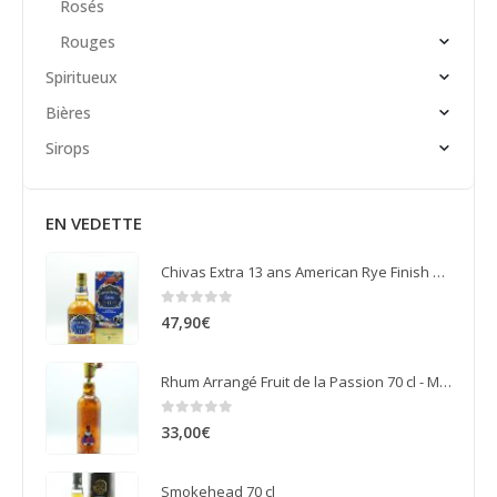
Rosés
Rouges
Spiritueux
Bières
Sirops
EN VEDETTE
Chivas Extra 13 ans American Rye Finish 70 cl
0
sur 5
47,90
€
Rhum Arrangé Fruit de la Passion 70 cl - Ma Doudou
0
sur 5
33,00
€
Smokehead 70 cl