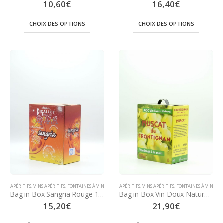
10,60
€
16,40
€
CHOIX DES OPTIONS
CHOIX DES OPTIONS
APÉRITIFS
,
VINS APÉRITIFS
,
FONTAINES À VIN
APÉRITIFS
,
VINS APÉRITIFS
,
FONTAINES À VIN
Bag in Box Sangria Rouge 11° – 3 Litres
Bag in Box Vin Doux Naturel AOP Muscat Frontignan 15,5° – 3 Litres
15,20
€
21,90
€