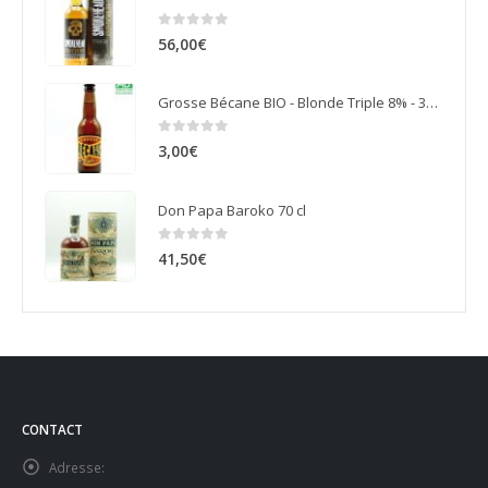
0
sur 5
56,00
€
Grosse Bécane BIO - Blonde Triple 8% - 33 cl
0
sur 5
3,00
€
Don Papa Baroko 70 cl
0
sur 5
41,50
€
CONTACT
Adresse: