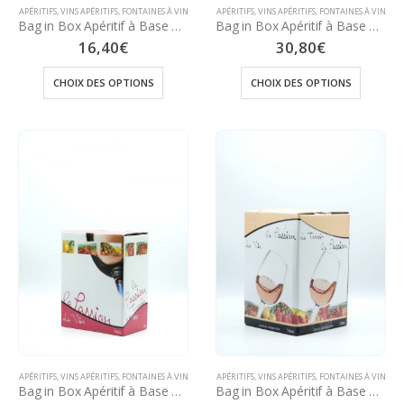
APÉRITIFS
,
VINS APÉRITIFS
,
FONTAINES À VIN
APÉRITIFS
,
VINS APÉRITIFS
,
FONTAINES À VIN
Bag in Box Apéritif à Base de Vin Blanc 12° – 5 Litres (Parfums à choisir dans les options)
Bag in Box Apéritif à Base de Vin Rosé 12° – 10 litres (Parfums à choisir dans les options)
16,40
€
30,80
€
CHOIX DES OPTIONS
CHOIX DES OPTIONS
APÉRITIFS
,
VINS APÉRITIFS
,
FONTAINES À VIN
APÉRITIFS
,
VINS APÉRITIFS
,
FONTAINES À VIN
Bag in Box Apéritif à Base de Vin Rosé 12° – 3 Litres (Parfums à choisir dans les options)
Bag in Box Apéritif à Base de Vin Rosé 12° – 5 Litres (Parfums à choisir dans les options)