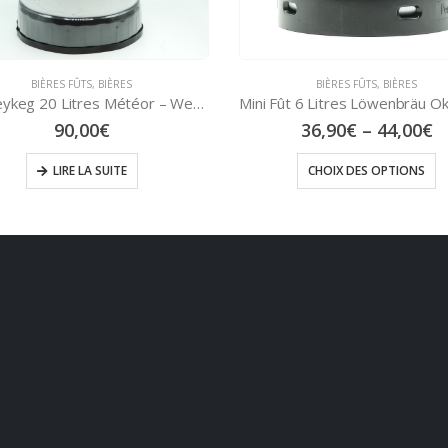
BIÈRES FÛTS
,
BIÈRES
BIÈRES FÛTS
,
BIÈRES
Mini Fût 6 Litres Jupiler – Blon
Mini Fût 6 Litres Löwenbräu Oktoberfestbier – Blonde 6,1°
31,90
€
–
39,00
€
36,90
€
–
44,00
€
CHOIX DES OPTIONS
CHOIX DES OPTIONS