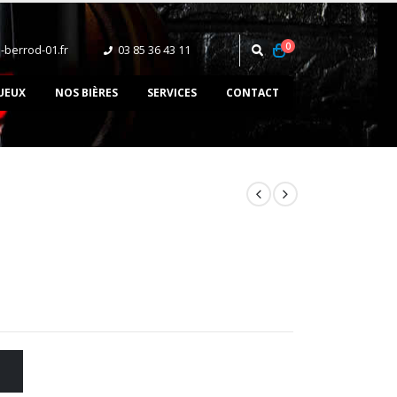
0
-berrod-01.fr
03 85 36 43 11‬
UEUX
NOS BIÈRES
SERVICES
CONTACT